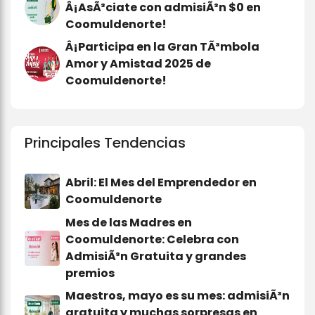
Â¡AsÃ³ciate con admisiÃ³n $0 en
Coomuldenorte!
Â¡Participa en la Gran TÃ³mbola
Amor y Amistad 2025 de
Coomuldenorte!
Principales Tendencias
Abril: El Mes del Emprendedor en
Coomuldenorte
Mes de las Madres en
Coomuldenorte: Celebra con
AdmisiÃ³n Gratuita y grandes
premios
Maestros, mayo es su mes: admisiÃ³n
gratuita y muchas sorpresas en