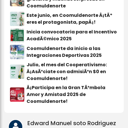
Coomuldenorte
Este junio, en Coomuldenorte Â¡tÃº
eres el protagonista, papÃ¡!
Inicia convocatoria para el Incentivo
AcadÃ©mico 2025
Coomuldenorte da inicio a las
Integraciones Deportivas 2025
Julio, el mes del Cooperativismo:
Â¡AsÃ³ciate con admisiÃ³n $0 en
Coomuldenorte!
Â¡Participa en la Gran TÃ³mbola
Amor y Amistad 2025 de
Coomuldenorte!
Edward Manuel soto Rodriguez