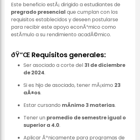
Este beneficio estÃ¡ dirigido a estudiantes de
pregrado presencial
que cumplan con los
requisitos establecidos y deseen postularse
para recibir este apoyo econÃ³mico como
estÃ­mulo a su rendimiento acadÃ©mico.
ðŸ“Œ
Requisitos generales:
Ser asociado a corte del
31 de diciembre
de 2024
.
Si es hijo de asociado, tener mÃ¡ximo
23
aÃ±os
.
Estar cursando
mÃ­nimo 3 materias
.
Tener un
promedio de semestre igual o
superior a 4.0
.
Aplicar Ãºnicamente para programas de