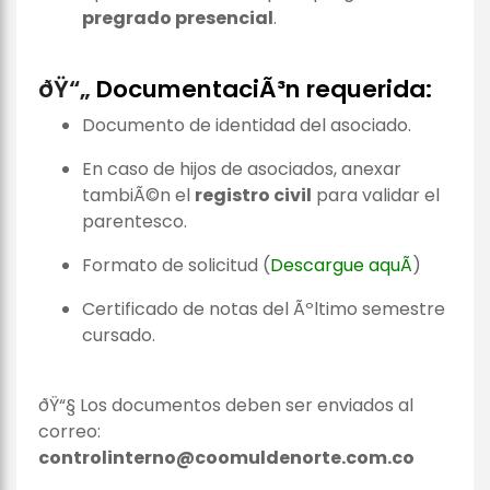
pregrado presencial
.
ðŸ“„
DocumentaciÃ³n requerida:
Documento de identidad del asociado.
En caso de hijos de asociados, anexar
tambiÃ©n el
registro civil
para validar el
parentesco.
Formato de solicitud (
Descargue aquÃ­
)
Certificado de notas del Ãºltimo semestre
cursado.
ðŸ“§ Los documentos deben ser enviados al
correo:
controlinterno@coomuldenorte.com.co